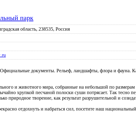
альный парк
нградская область, 238535, Россия
.ru
. Официальные документы. Рельеф, ландшафты, флора и фауна. 
ьного и животного мира, собранные на небольшой по размерам т
бычайно хрупкой песчаной полоски суши потрясает. Так тесно п
олько природное творение, как результат разрушительной и созид
рекрасно отдохнуть и набраться сил, посетите наш национальный 