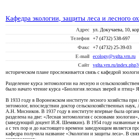
Кафедра экологии, защиты леса и лесного о
Адрес
ул. Докучаева, 10, ко
Телефон
+7 (4732) 538-697
Факс
+7 (4732) 25-39-03
E-mail
ecology@vglta.vrn.ru
Сайт
vglta.vrn.ru/index.ph
историческом плане прослеживается связь с кафедрой зоолог
Разделение курса энтомологии на лесную и сельскохозяйствен
было начато чтение курса «Биология лесных зверей и птиц» 
В 1933 году в Воронежском институте лесного хозяйства при
энтомолог, впоследствии доктор сельскохозяйственных наук, 
А.Н. Мисников. В 1937 году в институте впервые была орган
разделена на две: «Лесная энтомология с основами зоологии
(заведующий доцент И.Я. Шемякин). В 1954 году названные 
а с тех пор и до настоящего времени заведующим является пр
кафедра получила название «Экологии и защиты леса». В свя