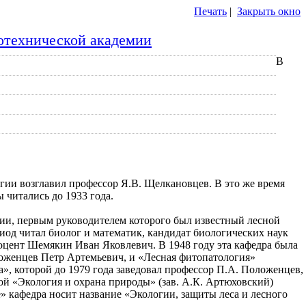
Печать
|
Закрыть окно
сотехнической академии
В
огии возглавил профессор Я.В. Щелкановцев. В это же время
 читались до 1933 года.
гии, первым руководителем которого был известный лесной
риод читал биолог и математик, кандидат биологических наук
доцент Шемякин Иван Яковлевич. В 1948 году эта кафедра была
оложенцев Петр Артемьевич, и «Лесная фитопатология»
, которой до 1979 года заведовал профессор П.А. Положенцев,
рой «Экология и охрана природы» (зав. А.К. Артюховский)
» кафедра носит название «Экологии, защиты леса и лесного