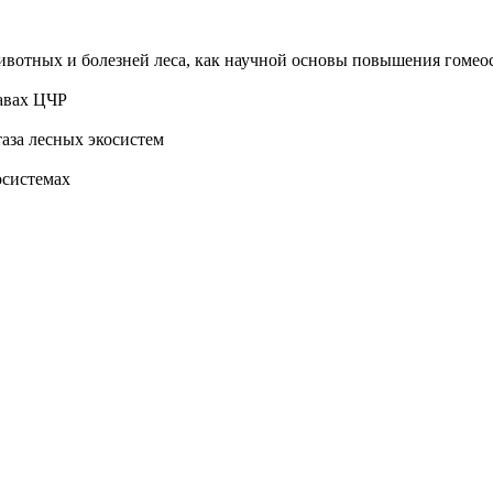
вотных и болезней леса, как научной основы повышения гомеос
авах ЦЧР
аза лесных экосистем
осистемах