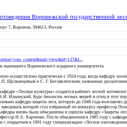
хотоведения Воронежской государственной ле
рпус 7, Воронеж, 394613, Россия
p?option=com_content&task=view&id=137&I...
ии нынешнего Воронежского аграрного университета.
ную осуществлено практически с 1924 года, когда кафедру зоол
Я.П. Щелканцевым и С. Г. Богоявленским; названные дисциплины
 кафедре «Лесные культуры» создается кабинет лесной энтомоло
А.И. Ильинский. Курс биологии лесных зверей и птиц в этот пе
изована кафедра защиты леса, которую до 1948 года возглавлял 
», заведовать которой стал избранный по конкурсу профессор П
кафедры вновь были объединены в единую кафедру «Защиты леса»
офессор Н.А. Харченко. После объединения в 1985 году с кафед
зи с открытием в 1991 году специализации «Лесное охотоведение