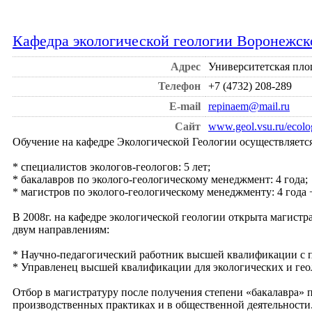
Кафедра экологической геологии Воронежск
Адрес
Университетская площ
Телефон
+7 (4732) 208-289
E-mail
repinaem@mail.ru
Сайт
www.geol.vsu.ru/ecolo
Обучение на кафедре Экологической Геологии осуществляется
* специалистов экологов-геологов: 5 лет;
* бакалавров по эколого-геологическому менеджмент: 4 года;
* магистров по эколого-геологическому менеджменту: 4 года +
В 2008г. на кафедре экологической геологии открыта магист
двум направлениям:
* Научно-педагогический работник высшей квалификации с п
* Управленец высшей квалификации для экологических и гео
Отбор в магистратуру после получения степени «бакалавра» п
производственных практиках и в общественной деятельности