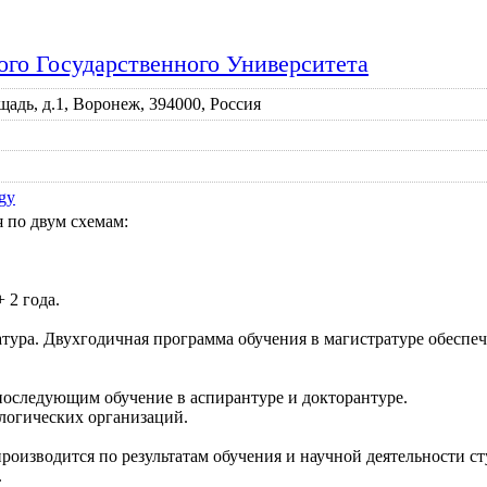
ого Государственного Университета
адь, д.1, Воронеж, 394000, Россия
gy
 по двум схемам:
 2 года.
ратура. Двухгодичная программа обучения в магистратуре обесп
оследующим обучение в аспирантуре и докторантуре.
логических организаций.
роизводится по результатам обучения и научной деятельности с
.